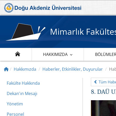
Mimarlık Fakülte
HAKKIMIZDA
BÖLÜMLE
Hakkımızda
Haberler, Etkinlikler, Duyurular
Hab
Tüm Haber
Fakülte Hakkında
8. DAÜ Ul
Dekan'ın Mesajı
Yönetim
Personel