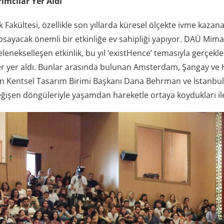
ımcılar Yer Aldı
Fakültesi, özellikle son yıllarda küresel ölçekte ivme kazanan
sayacak önemli bir etkinliğe ev sahipliği yapıyor. DAÜ Mimar
 gelenekselleşen etkinlik, bu yıl ‘existHence’ temasıyla gerçe
er yer aldı. Bunlar arasında bulunan Amsterdam, Şangay ve 
 Kentsel Tasarım Birimi Başkanı Dana Behrman ve İstanbul
ğişen döngüleriyle yaşamdan hareketle ortaya koydukları ileri