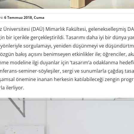
hi:
6 Temmuz 2018, Cuma
Üniversitesi (DAÜ) Mimarlık Fakültesi, gelenekselleşmiş DAÜ 
n bir içerikle gerçekleştirildi. Tasarımı daha iyi bir dünya y
lı yönleriyle sorgulamayı, yeniden düşünmeyi ve düşündür
 özgün bakış açısını benimseyen etkinlikler ile; öğrenciler, a
me modeline ilgi duyanlar için ‘tasarım’a odaklanma hedefle
konferans-seminer-söyleşiler, sergi ve sunumlarla çağdaş tas
şamsal önemine inanan herkesin katılabileceği zengin progra
a ilerliyor.