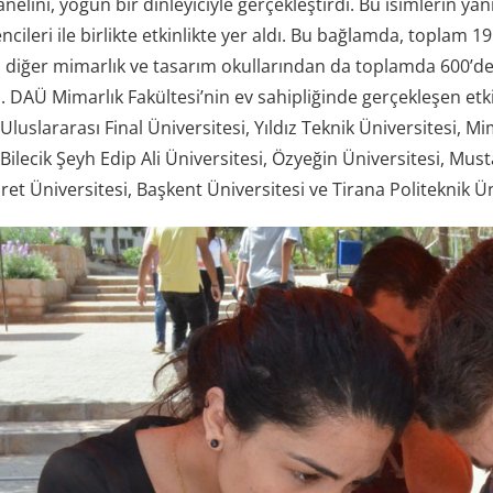
anelini, yoğun bir dinleyiciyle gerçekleştirdi. Bu isimlerin ya
ncileri ile birlikte etkinlikte yer aldı. Bu bağlamda, toplam 19
i diğer mimarlık ve tasarım okullarından da toplamda 600’de
ldi. DAÜ Mimarlık Fakültesi’nin ev sahipliğinde gerçekleşen etk
 Uluslararası Final Üniversitesi, Yıldız Teknik Üniversitesi, 
 Bilecik Şeyh Edip Ali Üniversitesi, Özyeğin Üniversitesi, Mus
ret Üniversitesi, Başkent Üniversitesi ve Tirana Politeknik Üni