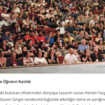
a Öğrenci Katıldı
’da bulunan ofislerinden dünyaya tasarım sunan Kerem Yaz
f Güven Sargın moderatörlüğünde etkinliğin tema ve içeriğine