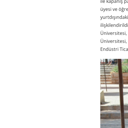
ile kapanış p
üyesi ve öğre
yurtdışındak
ilişkilendiri
Üniversitesi,
Üniversitesi,
Endüstri Tica