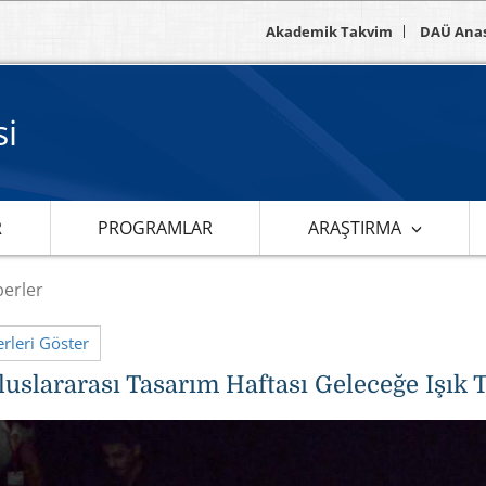
Akademik Takvim
DAÜ Ana
si
R
PROGRAMLAR
ARAŞTIRMA
erler
leri Göster
uslararası Tasarım Haftası Geleceğe Işık 