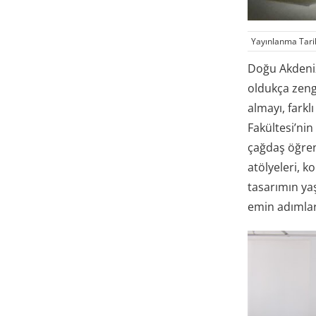
Yayınlanma Tari
Doğu Akdeniz 
oldukça zengi
almayı, fark
Fakültesi’nin
çağdaş öğren
atölyeleri, 
tasarımın ya
emin adımlarl