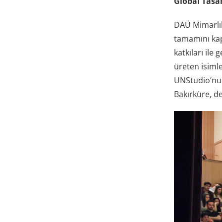
Global Tasar
DAÜ Mimarlık 
tamamını kap
katkıları ile
üreten isiml
UNStudio’nun
Bakırküre, de