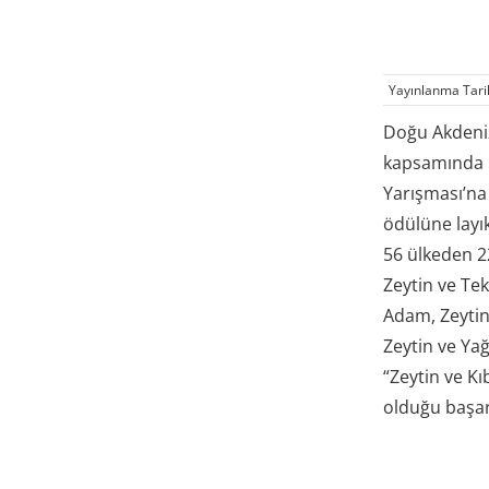
Yayınlanma Tari
Doğu Akdeniz 
kapsamında Gi
Yarışması’na
ödülüne layı
56 ülkeden 22
Zeytin ve Tek
Adam, Zeytin 
Zeytin ve Yağ
“Zeytin ve Kı
olduğu başar