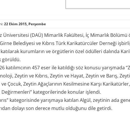
hi:
22 Ekim 2015, Perşembe
Üniversitesi (DAÜ) Mimarlik Fakültesi, İç Mimarlık Bölümü öğ
rne Belediyesi ve Kıbrıs Türk Karikatürcüler Derneği işbirliğ
 katılarak kurumların ve örgütlerin özel ödülleri dalında K
k görüldü.
6 katılımcının 457 eser ile katıldığı söz konusu yarışmada “Ze
noloji, Zeytin ve Kıbrıs, Zeytin ve Hayat, Zeytin ve Barış, Zeyt
ve Çocuk, Zeytin Ağaçlarının Kesilmesine Karşı Karikatürler, Ze
 Değirmenleri” kategorilerinde konular işlendi.
brıs” kategorisinde yarışmaya katılan Algül, zeytinin ada ge
ıdan dolayı son derece mutlu olduğunu dile getirdi.