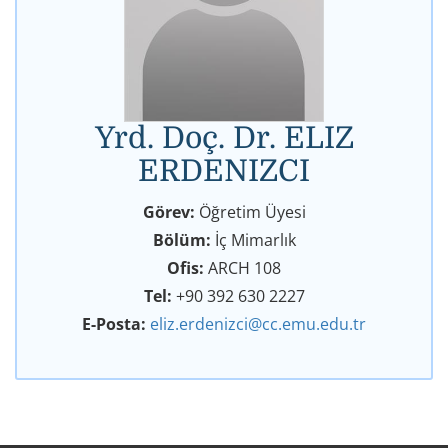
Yrd. Doç. Dr. ELIZ
ERDENIZCI
Görev:
Öğretim Üyesi
Bölüm:
İç Mimarlık
Ofis:
ARCH 108
Tel:
+90 392 630 2227
E-Posta:
eliz.erdenizci@cc.emu.edu.tr